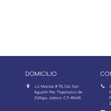
DOMICILIO
CO
J.J. Macias # 70, Col. San
Agustín Pte. Tlajomulco de
P
Zúñiga, Jalisco. C.P. 45645