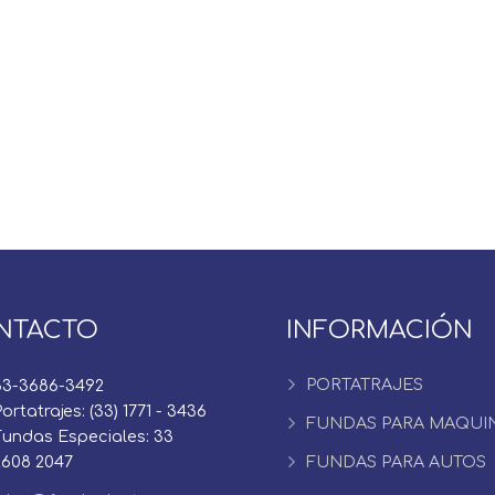
NTACTO
INFORMACIÓN
PORTATRAJES
33-3686-3492
ortatrajes: (33) 1771 - 3436
FUNDAS PARA MAQUI
Fundas Especiales: 33
2608 2047
FUNDAS PARA AUTOS