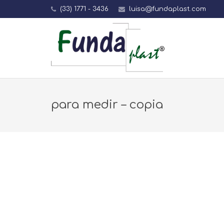
(33) 1771 - 3436
luisa@fundaplast.com
para medir – copia