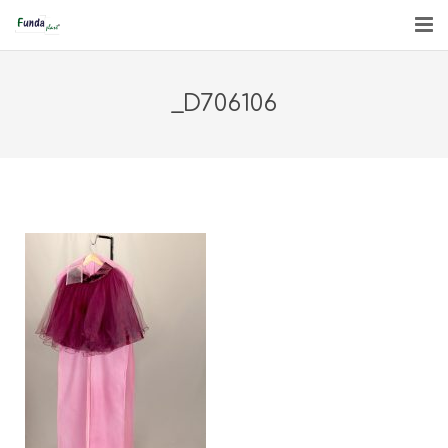
INICIO
_D706106
QUIÉNES SOMOS
PRODUCTOS
ENGLISH
CONTACTO