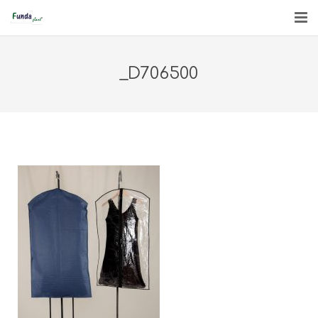
INICIO
_D706500
QUIÉNES SOMOS
PRODUCTOS
ENGLISH
CONTACTO