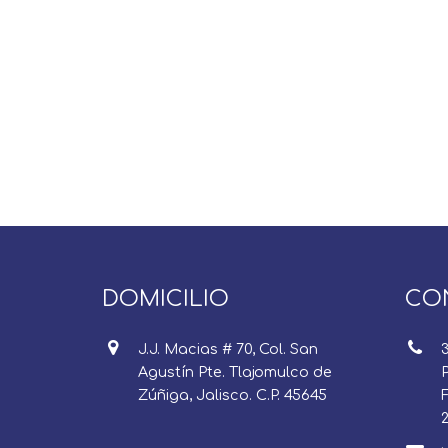
DOMICILIO
CO
J.J. Macias # 70, Col. San
Agustín Pte. Tlajomulco de
P
Zúñiga, Jalisco. C.P. 45645