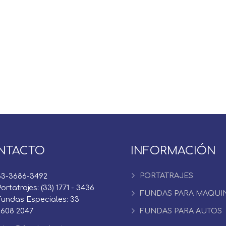
NTACTO
INFORMACIÓN
PORTATRAJES
33-3686-3492
ortatrajes: (33) 1771 - 3436
FUNDAS PARA MAQUI
Fundas Especiales: 33
2608 2047
FUNDAS PARA AUTOS