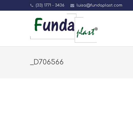
(33) 1771 - 3436
luisa@fundaplast.com
_D706566