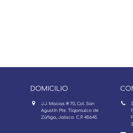
DOMICILIO
CO
J.J. Macias # 70, Col. San
Agustín Pte. Tlajomulco de
P
Zúñiga, Jalisco. C.P. 45645