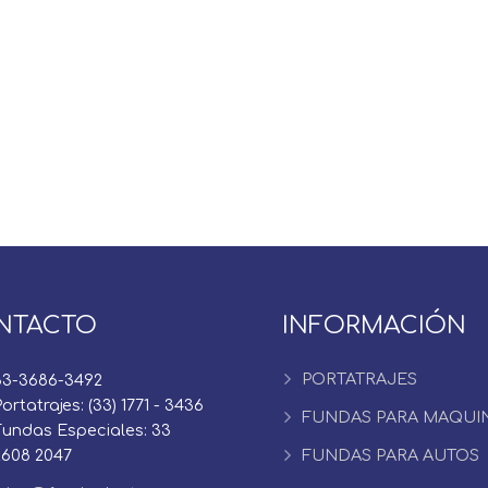
NTACTO
INFORMACIÓN
PORTATRAJES
33-3686-3492
ortatrajes: (33) 1771 - 3436
FUNDAS PARA MAQUI
Fundas Especiales: 33
2608 2047
FUNDAS PARA AUTOS