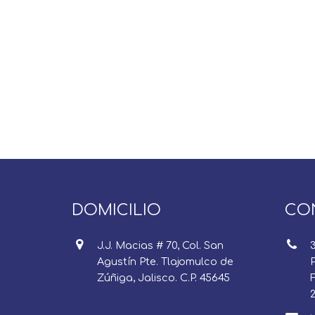
DOMICILIO
CO
J.J. Macias # 70, Col. San
Agustín Pte. Tlajomulco de
P
Zúñiga, Jalisco. C.P. 45645