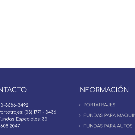
NTACTO
INFORMACIÓN
PORTATRAJES
33-3686-3492
ortatrajes: (33) 1771 - 3436
FUNDAS PARA MAQUI
Fundas Especiales: 33
2608 2047
FUNDAS PARA AUTOS