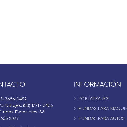
NTACTO
INFORMACIÓN
PORTATRAJES
33-3686-3492
ortatrajes: (33) 1771 - 3436
FUNDAS PARA MAQUI
Fundas Especiales: 33
2608 2047
FUNDAS PARA AUTOS