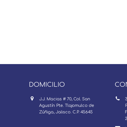
DOMICILIO
CO
J.J. Macias # 70, Col. San
Agustín Pte. Tlajomulco de
P
Zúñiga, Jalisco. C.P. 45645